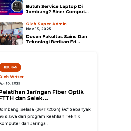
Butuh Service Laptop Di
Jombang? Biner Comput...
Oleh Super Admin
Nov 13, 2025
Dosen Fakultas Sains Dan
Teknologi Berikan Ed...
HIBURAN
Oleh Writer
Apr 10, 2025
Pelatihan Jaringan Fiber Optik
FTTH dan Selek...
Jombang, Selasa (26/11/2024) â€“ Sebanyak
56 siswa dari program keahlian Teknik
Komputer dan Jaringa...