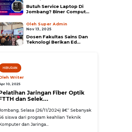
Butuh Service Laptop Di
Jombang? Biner Comput...
Oleh Super Admin
Nov 13, 2025
Dosen Fakultas Sains Dan
Teknologi Berikan Ed...
HIBURAN
Oleh Writer
Apr 10, 2025
Pelatihan Jaringan Fiber Optik
FTTH dan Selek...
Jombang, Selasa (26/11/2024) â€“ Sebanyak
56 siswa dari program keahlian Teknik
Komputer dan Jaringa...