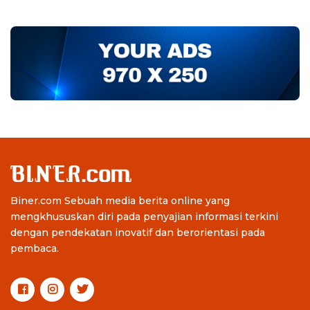
Biner.com Sebuah media berita online yang
mengkhususkan diri pada penyajian informasi terkini
dengan pendekatan inovatif dan berorientasi pada
pembaca.