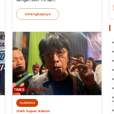
dengan skor 1-0 dari...
Selengkapnya
#
#
#
#
#
#
J
OLAHRAGA
#
Oleh Super Admin