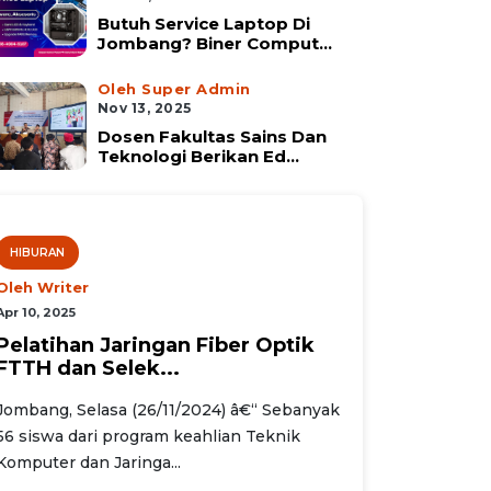
Butuh Service Laptop Di
Jombang? Biner Comput...
Oleh Super Admin
Nov 13, 2025
Dosen Fakultas Sains Dan
Teknologi Berikan Ed...
HIBURAN
Oleh Writer
Apr 10, 2025
Pelatihan Jaringan Fiber Optik
FTTH dan Selek...
Jombang, Selasa (26/11/2024) â€“ Sebanyak
56 siswa dari program keahlian Teknik
Komputer dan Jaringa...