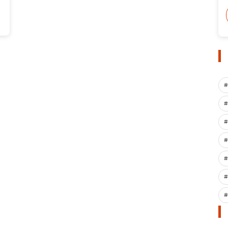
#
#
#
#
#
#
#