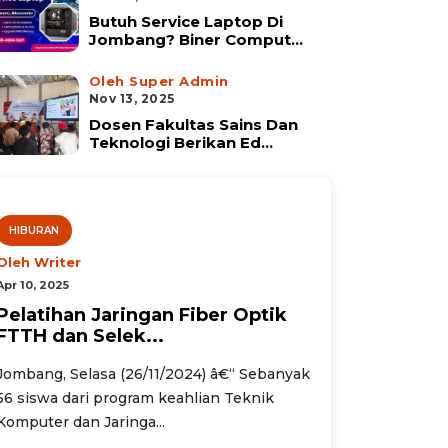
Butuh Service Laptop Di
Jombang? Biner Comput...
Oleh Super Admin
Nov 13, 2025
Dosen Fakultas Sains Dan
Teknologi Berikan Ed...
HIBURAN
Oleh Writer
Apr 10, 2025
Pelatihan Jaringan Fiber Optik
FTTH dan Selek...
Jombang, Selasa (26/11/2024) â€“ Sebanyak
56 siswa dari program keahlian Teknik
Komputer dan Jaringa...